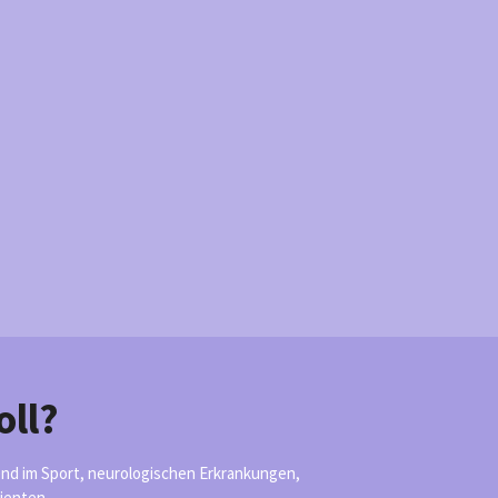
oll?
end im Sport, neurologischen Erkrankungen,
ienten.