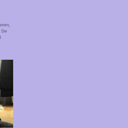
ionen,
 Die
d