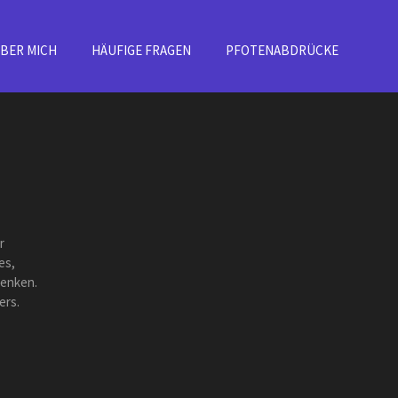
BER MICH
HÄUFIGE FRAGEN
PFOTENABDRÜCKE
r
es,
henken.
ers.