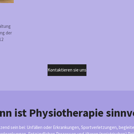
altung
ung der
12
Kontaktieren sie uns
n ist Physiotherapie sinnv
tzend sein bei: Unfällen oder Erkrankungen, Sportverletzungen, begleit
erkrankungen, Entzündlichen Prozessen und älteren (geriatrischen) Pat